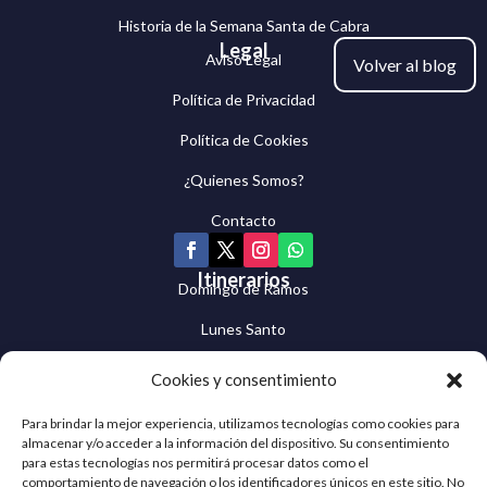
Historia de la Semana Santa de Cabra
Legal
Aviso Legal
Volver al blog
Política de Privacidad
Política de Cookies
¿Quienes Somos?
Contacto
Itinerarios
Domingo de Ramos
Lunes Santo
Martes Santo
Cookies y consentimiento
Miércoles Santo
Para brindar la mejor experiencia, utilizamos tecnologías como cookies para
almacenar y/o acceder a la información del dispositivo. Su consentimiento
Jueves Santo
para estas tecnologías nos permitirá procesar datos como el
comportamiento de navegación o los identificadores únicos en este sitio. No