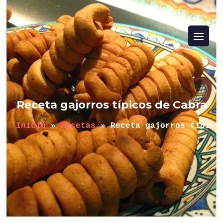
Receta gajorros típicos de Cabra
Inicio
 » 
Recetas
 » 
Receta gajorros típico