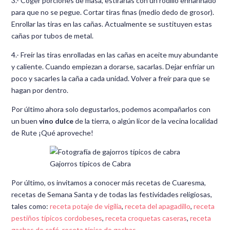
3.- Coger porciones de masa, estirarlas con un rodillo enharinado
para que no se pegue. Cortar tiras finas (medio dedo de grosor).
Enrollar las tiras en las cañas. Actualmente se sustituyen estas
cañas por tubos de metal.
4.- Freír las tiras enrolladas en las cañas en aceite muy abundante
y caliente. Cuando empiezan a dorarse, sacarlas. Dejar enfriar un
poco y sacarles la caña a cada unidad. Volver a freír para que se
hagan por dentro.
Por último ahora solo degustarlos, podemos acompañarlos con
un buen
vino dulce
de la tierra, o algún licor de la vecina localidad
de Rute ¡Qué aproveche!
Gajorros típicos de Cabra
Por último, os invitamos a conocer más recetas de Cuaresma,
recetas de Semana Santa y de todas las festividades religiosas,
tales como:
receta potaje de vigilia
,
receta del apagadillo
,
receta
pestiños típicos cordobeses
,
receta croquetas caseras
,
receta
gachas de café
,
receta típica de gachas
.