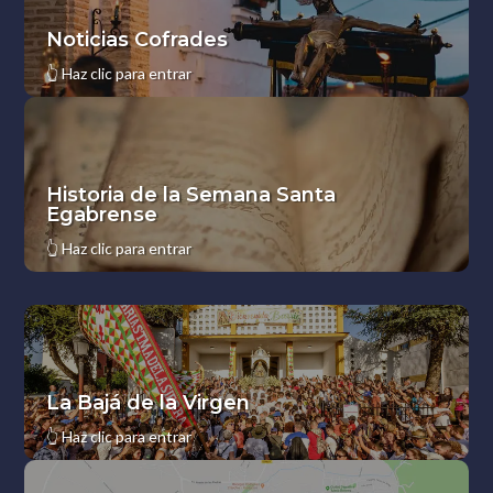
Noticias Cofrades
👆
Haz clic para entrar
Historia de la Semana Santa
Egabrense
👆
Haz clic para entrar
La Bajá de la Virgen
👆
Haz clic para entrar