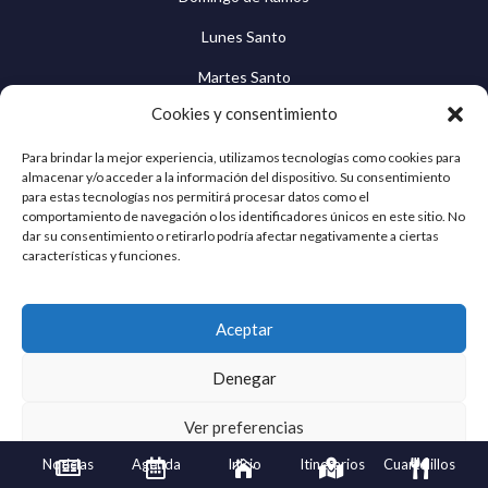
Lunes Santo
Martes Santo
Cookies y consentimiento
Miércoles Santo
Jueves Santo
Para brindar la mejor experiencia, utilizamos tecnologías como cookies para
almacenar y/o acceder a la información del dispositivo. Su consentimiento
para estas tecnologías nos permitirá procesar datos como el
Viernes Santo
comportamiento de navegación o los identificadores únicos en este sitio. No
dar su consentimiento o retirarlo podría afectar negativamente a ciertas
Sábado Santo
características y funciones.
Domingo de Resurrección
Cuaresma Egabrense © 2026 | Todos los derechos
Aceptar
reservados
Denegar
Ver preferencias
Noticias
Agenda
Inicio
Itinerarios
Cuartelillos





Política de privacidad
Aviso Legal