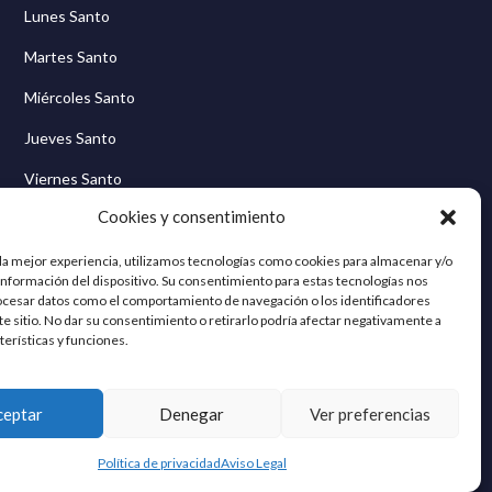
Lunes Santo
Martes Santo
Miércoles Santo
Jueves Santo
Viernes Santo
Cookies y consentimiento
Sábado Santo
Domingo de Resurrección
 la mejor experiencia, utilizamos tecnologías como cookies para almacenar y/o
 información del dispositivo. Su consentimiento para estas tecnologías nos
ocesar datos como el comportamiento de navegación o los identificadores
te sitio. No dar su consentimiento o retirarlo podría afectar negativamente a
terísticas y funciones.
ceptar
Denegar
Ver preferencias
Política de privacidad
Aviso Legal