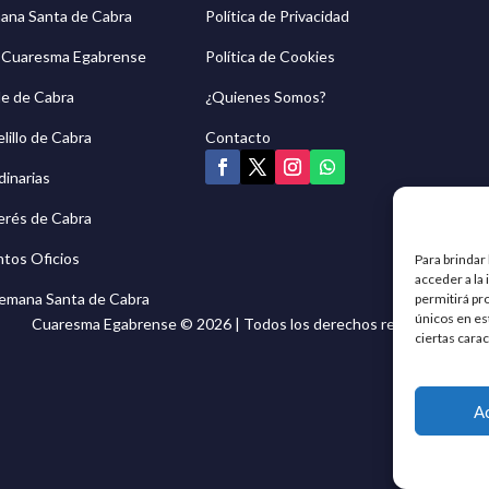
mana Santa de Cabra
Política de Privacidad
g Cuaresma Egabrense
Política de Cookies
e de Cabra
¿Quienes Somos?
lillo de Cabra
Contacto
dinarias
erés de Cabra
ntos Oficios
Para brindar
acceder a la
 Semana Santa de Cabra
permitirá pr
únicos en es
Cuaresma Egabrense © 2026 | Todos los derechos reservados
ciertas carac
A