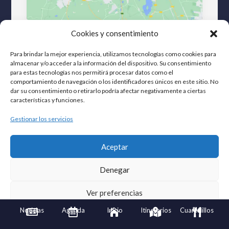
Cookies y consentimiento
Para brindar la mejor experiencia, utilizamos tecnologías como cookies para
almacenar y/o acceder a la información del dispositivo. Su consentimiento
para estas tecnologías nos permitirá procesar datos como el
comportamiento de navegación o los identificadores únicos en este sitio. No
dar su consentimiento o retirarlo podría afectar negativamente a ciertas
características y funciones.
Gestionar los servicios
Aceptar
Denegar
Ver preferencias
Noticias
Agenda
Inicio
Itinerarios
Cuartelillos





Política de privacidad
Aviso Legal