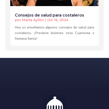
Consejos de salud para costaleros
por
Marta Ayllón
|
Dic 16, 2024
Hoy os enseñamos algunos consejos de salud para
costaleros. ¡Previene lesiones esta Cuaresma y
Semana Santa!