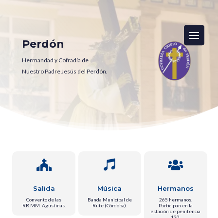
Perdón
Hermandad y Cofradía de
Nuestro Padre Jesús del Perdón.



Salida
Música
Hermanos
Convento de las
Banda Municipal de
265 hermanos.
RR.MM. Agustinas.
Rute (Córdoba).
Participan en la
estación de penitencia
120.