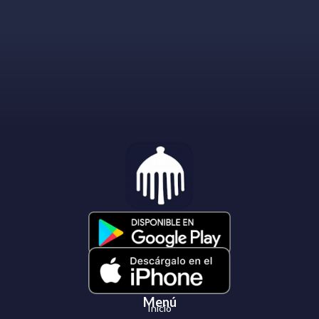
Menú
Inicio