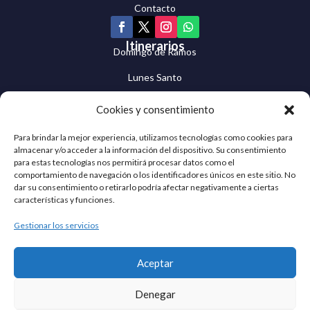
Contacto
Itinerarios
Domingo de Ramos
Lunes Santo
Martes Santo
Cookies y consentimiento
Miércoles Santo
Para brindar la mejor experiencia, utilizamos tecnologías como cookies para
almacenar y/o acceder a la información del dispositivo. Su consentimiento
Jueves Santo
para estas tecnologías nos permitirá procesar datos como el
comportamiento de navegación o los identificadores únicos en este sitio. No
Viernes Santo
dar su consentimiento o retirarlo podría afectar negativamente a ciertas
características y funciones.
Sábado Santo
Gestionar los servicios
Domingo de Resurrección
Cuaresma Egabrense © 2026 | Todos los derechos
Aceptar
reservados
Denegar