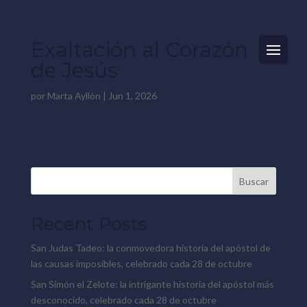
Exaltación al Corazón
de Jesús
por
Marta Ayllón
|
Jun 1, 2026
Buscar
Recent Posts
San Judas Tadeo: la conmovedora historia del apóstol de
las causas imposibles, celebrado cada 28 de octubre
San Simón el Zelote: la intrigante historia del apóstol más
desconocido, celebrado cada 28 de octubre