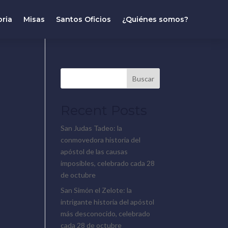
oria
Misas
Santos Oficios
¿Quiénes somos?
Buscar
Recent Posts
San Judas Tadeo: la
conmovedora historia del
apóstol de las causas
imposibles, celebrado cada 28
de octubre
San Simón el Zelote: la
intrigante historia del apóstol
más desconocido, celebrado
cada 28 de octubre