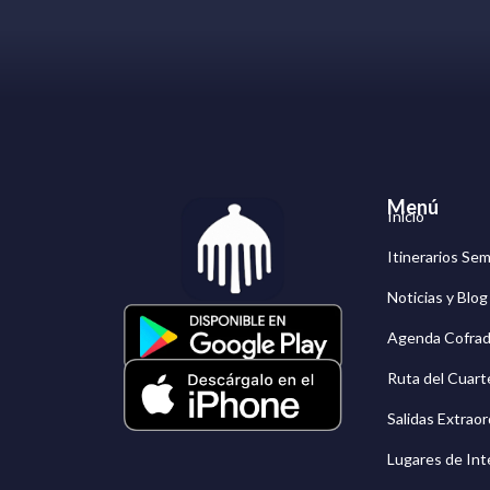
Menú
Inicio
Itinerarios Se
Noticias y Blo
Agenda Cofrad
Ruta del Cuarte
Salidas Extraor
Lugares de Int