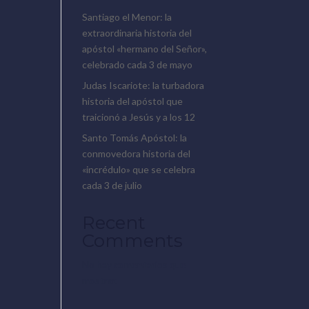
Santiago el Menor: la
extraordinaria historia del
apóstol «hermano del Señor»,
celebrado cada 3 de mayo
Judas Iscariote: la turbadora
historia del apóstol que
traicionó a Jesús y a los 12
Santo Tomás Apóstol: la
conmovedora historia del
«incrédulo» que se celebra
cada 3 de julio
Recent
Comments
No hay comentarios que
mostrar.