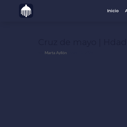
Inicio
Cruz de mayo | Hdad
por
Marta Ayllón
|
May 13, 2026