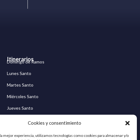
Itinerarios
Domingo de Ramos
Lunes Santo
Martes Santo
Miércoles Santo
Jueves Santo
Viernes Santo
Cookies y consentimiento
Sábado Santo
 la mejor experiencia, utilizamos tecnologías como cookies para almacenar y/o