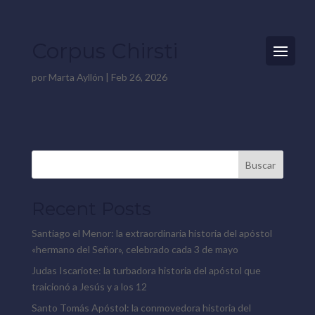
Corpus Chirsti
por
Marta Ayllón
|
Feb 26, 2026
Buscar
Recent Posts
Santiago el Menor: la extraordinaria historia del apóstol
«hermano del Señor», celebrado cada 3 de mayo
Judas Iscariote: la turbadora historia del apóstol que
traicionó a Jesús y a los 12
Santo Tomás Apóstol: la conmovedora historia del