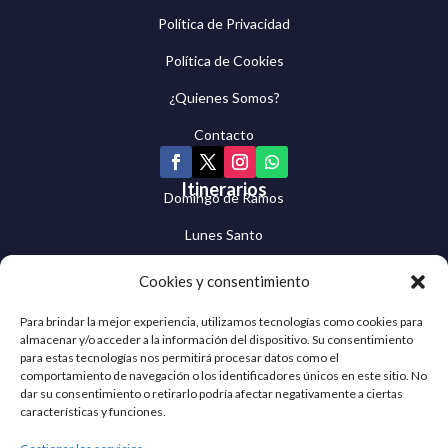
Política de Privacidad
Política de Cookies
¿Quienes Somos?
Contacto
Itinerarios
Domingo de Ramos
Lunes Santo
Martes Santo
Cookies y consentimiento
Miércoles Santo
Para brindar la mejor experiencia, utilizamos tecnologías como cookies para
almacenar y/o acceder a la información del dispositivo. Su consentimiento
Jueves Santo
para estas tecnologías nos permitirá procesar datos como el
comportamiento de navegación o los identificadores únicos en este sitio. No
Viernes Santo
dar su consentimiento o retirarlo podría afectar negativamente a ciertas
características y funciones.
Sábado Santo