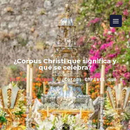
¿Corpus Christi qué significa y
qué se celebra?
Inicio
 » 
Corpus
 » 
¿Corpus Christi qué sig