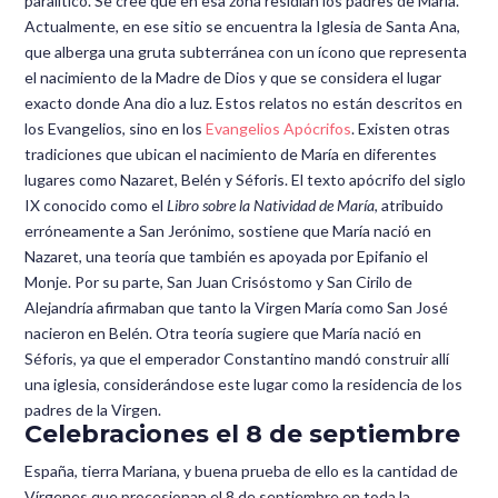
paralítico. Se cree que en esa zona residían los padres de María.
Actualmente, en ese sitio se encuentra la Iglesia de Santa Ana,
que alberga una gruta subterránea con un ícono que representa
el nacimiento de la Madre de Dios y que se considera el lugar
exacto donde Ana dio a luz. Estos relatos no están descritos en
los Evangelios, sino en los
Evangelios Apócrifos
. Existen otras
tradiciones que ubican el nacimiento de María en diferentes
lugares como Nazaret, Belén y Séforis. El texto apócrifo del siglo
IX conocido como el
Libro sobre la Natividad de María
, atribuido
erróneamente a San Jerónimo, sostiene que María nació en
Nazaret, una teoría que también es apoyada por Epifanio el
Monje. Por su parte, San Juan Crisóstomo y San Cirilo de
Alejandría afirmaban que tanto la Virgen María como San José
nacieron en Belén. Otra teoría sugiere que María nació en
Séforis, ya que el emperador Constantino mandó construir allí
una iglesia, considerándose este lugar como la residencia de los
padres de la Virgen.
Celebraciones el 8 de septiembre
España, tierra Mariana, y buena prueba de ello es la cantidad de
Vírgenes que procesionan el 8 de septiembre en toda la