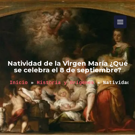
Natividad de la Virgen María ¿Qué
se celebra el 8 de septiembre?
Inicio
 » 
Historia y Orígenes
 » 
Natividad 