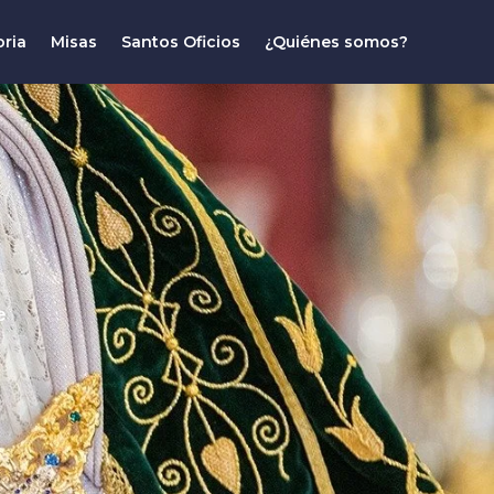
oria
Misas
Santos Oficios
¿Quiénes somos?
e