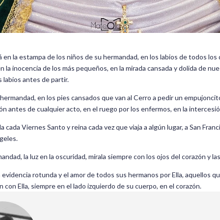
tá en la estampa de los niños de su hermandad, en los labios de todos los q
, en la inocencia de los más pequeños, en la mirada cansada y dolida de nu
labios antes de partir.
 hermandad, en los pies cansados que van al Cerro a pedir un empujoncito
ción antes de cualquier acto, en el ruego por los enfermos, en la interces
la cada Viernes Santo y reina cada vez que viaja a algún lugar, a San Fran
geles.
mandad, la luz en la oscuridad, mírala siempre con los ojos del corazón y l
a evidencia rotunda y el amor de todos sus hermanos por Ella, aquellos q
n con Ella, siempre en el lado izquierdo de su cuerpo, en el corazón.