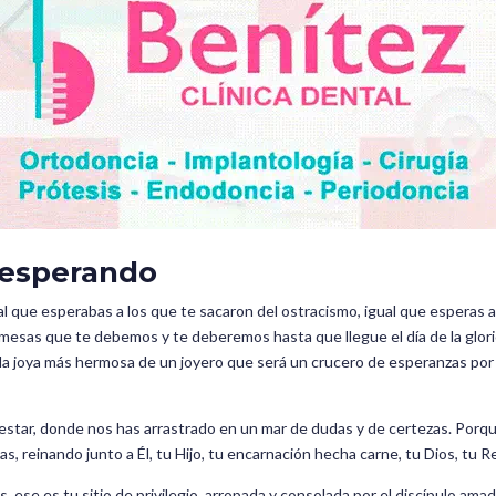
 esperando
l que esperabas a los que te sacaron del ostracismo, igual que esperas a
omesas que te debemos y te deberemos hasta que llegue el día de la glor
 la joya más hermosa de un joyero que será un crucero de esperanzas por l
estar, donde nos has arrastrado en un mar de dudas y de certezas. Porq
as, reinando junto a Él, tu Hijo, tu encarnación hecha carne, tu Dios, tu R
, ese es tu sitio de privilegio, arropada y consolada por el discípulo amado