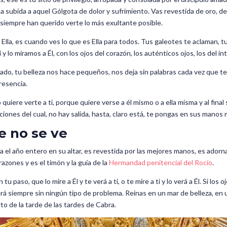
la subida a aquel Gólgota de dolor y sufrimiento. Vas revestida de oro, de
 siempre han querido verte lo más exultante posible.
 Ella, es cuando ves lo que es Ella para todos. Tus galeotes te aclaman, 
 y lo miramos a Él, con los ojos del corazón, los auténticos ojos, los del int
lado, tu belleza nos hace pequeños, nos deja sin palabras cada vez que 
resencia.
uiere verte a ti, porque quiere verse a él mismo o a ella misma y al fina
ciones del cual, no hay salida, hasta, claro está, te pongas en sus manos 
e no se ve
ina el año entero en su altar, es revestida por las mejores manos, es ador
azones y es el timón y la guía de la
Hermandad penitencial del Rocío
.
tu paso, que lo mire a Él y te verá a ti, o te mire a ti y lo verá a Él. Si los
á siempre sin ningún tipo de problema. Reinas en un mar de belleza, en 
o de la tarde de las tardes de Cabra.