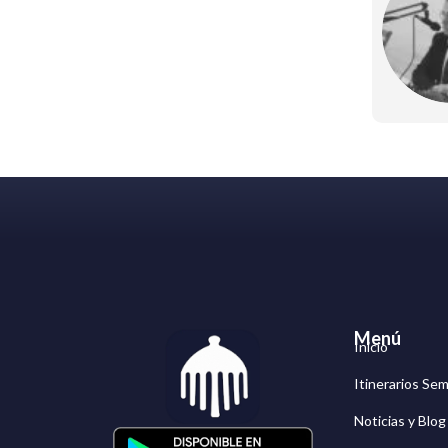
Menú
Inicio
Itinerarios Se
Noticias y Blo