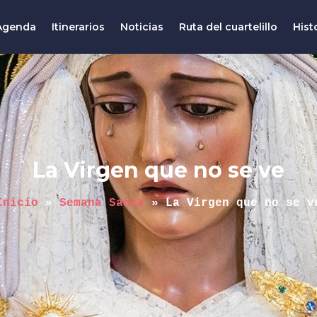
Agenda
Itinerarios
Noticias
Ruta del cuartelillo
Hist
La Virgen que no se ve
Inicio
 » 
Semana Santa
 » 
La Virgen que no se v