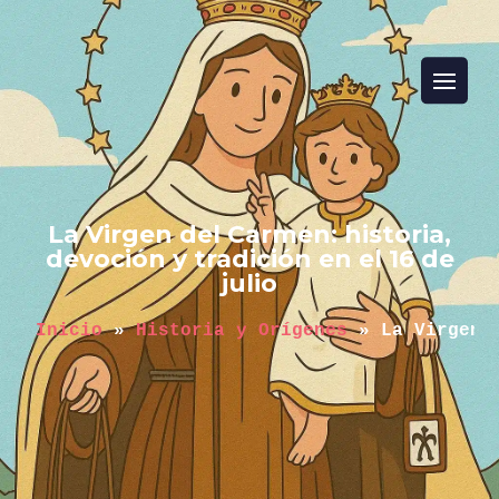
La Virgen del Carmen: historia,
devoción y tradición en el 16 de
julio
Inicio
 » 
Historia y Orígenes
 » 
La Virgen 