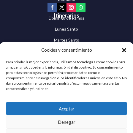
Itinerarios
Domingo de Ramos
Lunes Santo
Martes Santo
Cookies y consentimiento
Miércoles Santo
Jueves Santo
Para brindar la mejor experiencia, utilizamos tecnologías como cookies para
almacenar y/o acceder a la información del dispositivo. Su consentimiento
Viernes Santo
para estas tecnologías nos permitirá procesar datos como el
comportamiento de navegación o los identificadores únicos en este sitio. No
dar su consentimiento o retirarlo podría afectar negativamente a ciertas
Sábado Santo
características y funciones.
Domingo de Resurrección
Cuaresma Egabrense © 2026 | Todos los derechos
Aceptar
reservados
Denegar