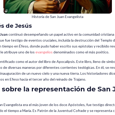
Historia de San Juan Evangelista
s de Jesús
Juan
continuó desempeñando un papel activo en la comunidad cristiana pr
e fue testigo de eventos cruciales, incluida la destrucción del Templo d
 tiempo en Éfeso, donde pudo haber escrito sus epístolas y recibido re
e le atribuye uno de los
evangelios
denominados como el más poético.
tificado como el autor del libro de Apocalipsis. Este libro, lleno de simb
o de diversas maneras por diferentes corrientes teológicas. En él, se reve
la inauguración de un nuevo cielo y una nueva tierra. Los historiadores di
s en Efeso hacia el tercer año del reinado de Trajano.
 sobre la representación de San 
an Evangelista era el más joven de los doce Apóstoles, fue testigo direct
 el tiempo a María. Es Patrón de la Juventud Cofrade y se representa co