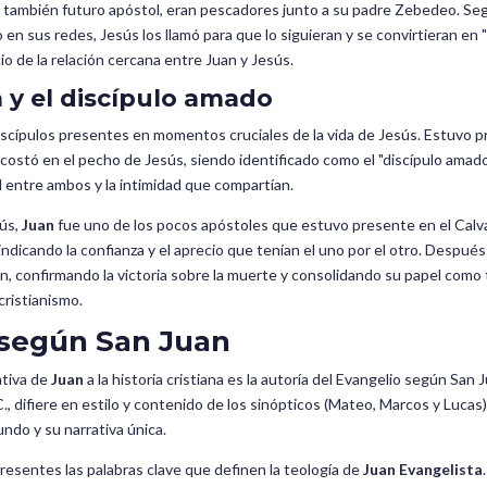
 también futuro apóstol, eran pescadores junto a su padre Zebedeo. Segú
en sus redes, Jesús los llamó para que lo siguieran y se convirtieran en
io de la relación cercana entre Juan y Jesús.
 y el discípulo amado
scípulos presentes en momentos cruciales de la vida de Jesús. Estuvo p
ostó en el pecho de Jesús, siendo identificado como el "discípulo amado"
 entre ambos y la intimidad que compartían.
sús,
Juan
fue uno de los pocos apóstoles que estuvo presente en el Calvar
 indicando la confianza y el aprecio que tenían el uno por el otro. Despué
ón, confirmando la victoria sobre la muerte y consolidando su papel como t
ristianismo.
 según San Juan
ativa de
Juan
a la historia cristiana es la autoría del Evangelio según San 
., difiere en estilo y contenido de los sinópticos (Mateo, Marcos y Lucas
ndo y su narrativa única.
resentes las palabras clave que definen la teología de
Juan Evangelista