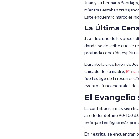
Juan y su hermano Santiago,
mientras estaban trabajando 
Este encuentro marcó el inic
La Última Cena
Juan
fue uno de los pocos di
donde se describe que se rec
profunda conexión espiritual
Durante la crucifixión de Je
cuidado de su madre,
María
,
fue testigo de la resurrecci
eventos fundamentales del c
El Evangelio
La contribución más signific
alrededor del año 90-100 d.C
enfoque teológico más profu
En
negrita
, se encuentran p