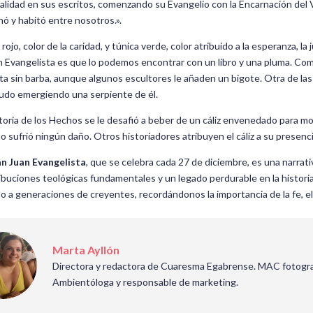
alidad en sus escritos, comenzando su Evangelio con la Encarnación del Ve
nó y habitó entre nosotros.».
jo, color de la caridad, y túnica verde, color atribuido a la esperanza, la j
an Evangelista es que lo podemos encontrar con un libro y una pluma. Co
a sin barba, aunque algunos escultores le añaden un bigote. Otra de la
enudo emergiendo una serpiente de él.
toria de los Hechos se le desafió a beber de un cáliz envenedado para mo
no sufrió ningún daño. Otros historiadores atribuyen el cáliz a su presenc
n Juan Evangelista
, que se celebra cada 27 de diciembre, es una narrati
buciones teológicas fundamentales y un legado perdurable en la historia 
o a generaciones de creyentes, recordándonos la importancia de la fe, el
Marta Ayllón
Directora y redactora de Cuaresma Egabrense. MAC fotogra
Ambientóloga y responsable de marketing.