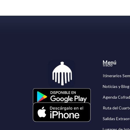
Menú
Inicio
Itinerarios Se
Noticias y Blo
Agenda Cofrad
Ruta del Cuarte
Salidas Extraor
Lugares de Int