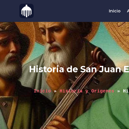
Inicio
Historia de San Juan 
Inicio
 » 
Historia y Orígenes
 » 
Hi