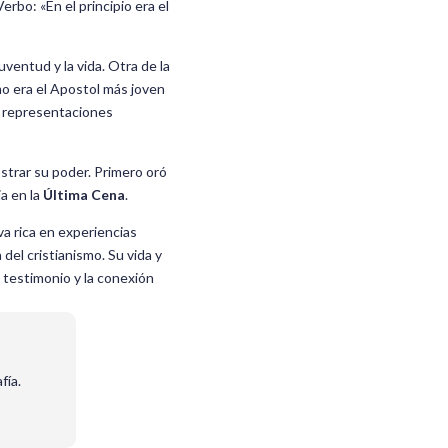
rbo: «En el principio era el
uventud y la vida. Otra de la
mo era el Apostol más joven
s representaciones
strar su poder. Primero oró
ia en la
Última Cena
.
va rica en experiencias
del cristianismo. Su vida y
 testimonio y la conexión
fía.