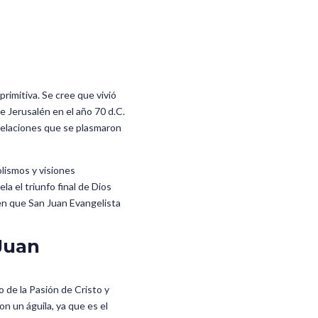
imitiva. Se cree que vivió
e Jerusalén en el año 70 d.C.
velaciones que se plasmaron
olismos y visiones
la el triunfo final de Dios
cen que San Juan Evangelista
Juan
o de la Pasión de Cristo y
n un águila, ya que es el