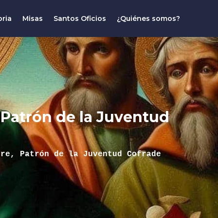
oria
Misas
Santos Oficios
¿Quiénes somos?
 Patrón de la Juventud
bre, Patrón de la Juventud Cofrade