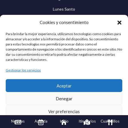
Lunes Santo
Martes Santo
Cookies y consentimiento
Miércoles Santo
Para brindar la mejor experiencia, utilizamos tecnologías como cookies para
almacenar y/o acceder a la información del dispositivo. Su consentimiento
Jueves Santo
para estas tecnologías nos permitirá procesar datos como el
comportamiento de navegación o los identificadores únicos en este sitio. No
Viernes Santo
dar su consentimiento o retirarlo podría afectar negativamente a ciertas
características y funciones.
Sábado Santo
Gestionar los servicios
Domingo de Resurrección
Cuaresma Egabrense © 2026 | Todos los derechos
Aceptar
reservados
Denegar
Ver preferencias
Noticias
Agenda
Inicio
Itinerarios
Cuartelillos





Política de privacidad
Aviso Legal