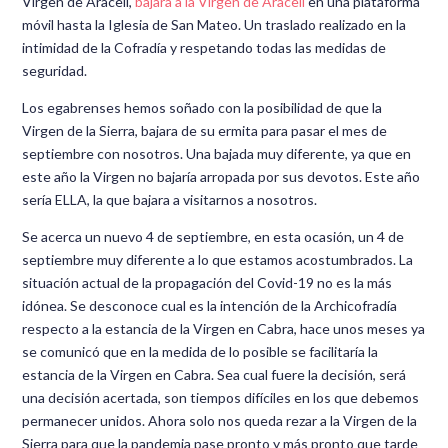
Virgen de Araceli,
bajara a la Virgen de Araceli
en una plataforma
móvil hasta la Iglesia de San Mateo. Un traslado realizado en la
intimidad de la Cofradía y respetando todas las medidas de
seguridad.
Los egabrenses hemos soñado con la posibilidad de que la
Virgen de la Sierra, bajara de su ermita para pasar el mes de
septiembre con nosotros. Una bajada muy diferente, ya que en
este año la Virgen no bajaría arropada por sus devotos. Este año
sería ELLA, la que bajara a visitarnos a nosotros.
Se acerca un nuevo 4 de septiembre, en esta ocasión, un 4 de
septiembre muy diferente a lo que estamos acostumbrados. La
situación actual de la propagación del Covid-19 no es la más
idónea. Se desconoce cual es la intención de la Archicofradía
respecto a la estancia de la Virgen en Cabra, hace unos meses ya
se comunicó que en la medida de lo posible se facilitaría la
estancia de la Virgen en Cabra. Sea cual fuere la decisión, será
una decisión acertada, son tiempos difíciles en los que debemos
permanecer unidos. Ahora solo nos queda rezar a la Virgen de la
Sierra para que la pandemia pase pronto y más pronto que tarde