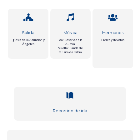



Salida
Música
Hermanos
Iglesia de la Asunción y
Ida: Rosario de la
Fieles y devotos
Ángeles
Aurora.
Vuelta: Banda de
Música de Cabra.

Recorrido de ida