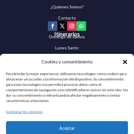
¿Quienes Somos?
Contacto
Itinerarios
Domingo de Ramos
Lunes Santo
Martes Santo
Cookies y consentimiento
Miércoles Santo
Para brindar la mejor experiencia, utilizamos tecnologías como cookies para
almacenar y/o acceder a la información del dispositivo. Su consentimiento
Jueves Santo
para estas tecnologías nos permitirá procesar datos como el
comportamiento de navegación o los identificadores únicos en este sitio. No
Viernes Santo
dar su consentimiento o retirarlo podría afectar negativamente a ciertas
características y funciones.
Sábado Santo
Gestionar los servicios
Domingo de Resurrección
Cuaresma Egabrense © 2026 | Todos los derechos
Aceptar
reservados