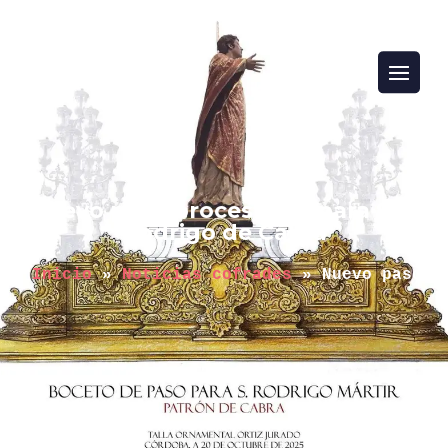
Nuevo paso procesional para San
Rodrigo de Cabra
Inicio
 » 
Noticias cofrades
 » 
Nuevo paso p