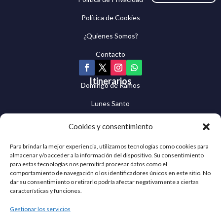
Política de Cookies
¿Quienes Somos?
Contacto
Itinerarios
Domingo de Ramos
Lunes Santo
Martes Santo
Cookies y consentimiento
Miércoles Santo
Para brindar la mejor experiencia, utilizamos tecnologías como cookies para
almacenar y/o acceder a la información del dispositivo. Su consentimiento
Jueves Santo
para estas tecnologías nos permitirá procesar datos como el
comportamiento de navegación o los identificadores únicos en este sitio. No
Viernes Santo
dar su consentimiento o retirarlo podría afectar negativamente a ciertas
características y funciones.
Sábado Santo
Gestionar los servicios
Domingo de Resurrección