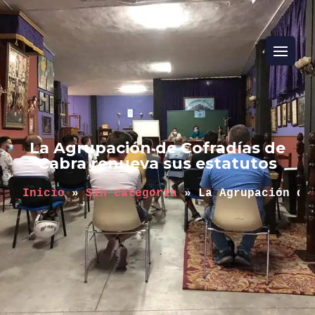
La Agrupación de Cofradías de
Cabra renueva sus estatutos
Inicio
 » 
Sin categoría
 » 
La Agrupación de