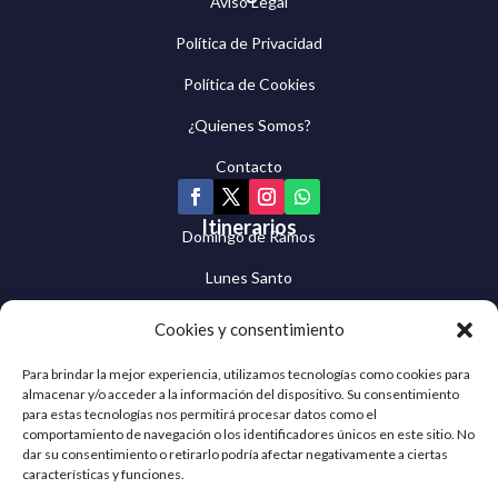
Aviso Legal
Política de Privacidad
Política de Cookies
¿Quienes Somos?
Contacto
Itinerarios
Domingo de Ramos
Lunes Santo
Martes Santo
Cookies y consentimiento
Miércoles Santo
Para brindar la mejor experiencia, utilizamos tecnologías como cookies para
almacenar y/o acceder a la información del dispositivo. Su consentimiento
Jueves Santo
para estas tecnologías nos permitirá procesar datos como el
comportamiento de navegación o los identificadores únicos en este sitio. No
Viernes Santo
dar su consentimiento o retirarlo podría afectar negativamente a ciertas
características y funciones.
Sábado Santo