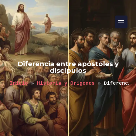
Diferencia entre apóstoles y
discípulos
Inicio
 » 
Historia y Orígenes
 » 
Diferencia