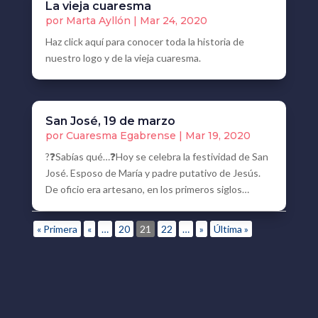
La vieja cuaresma
por
Marta Ayllón
|
Mar 24, 2020
Haz click aquí para conocer toda la historia de
nuestro logo y de la vieja cuaresma.
San José, 19 de marzo
por
Cuaresma Egabrense
|
Mar 19, 2020
?❓Sabías qué…❓Hoy se celebra la festividad de San
José. Esposo de María y padre putativo de Jesús.
De oficio era artesano, en los primeros siglos…
« Primera
«
…
20
21
22
…
»
Última »