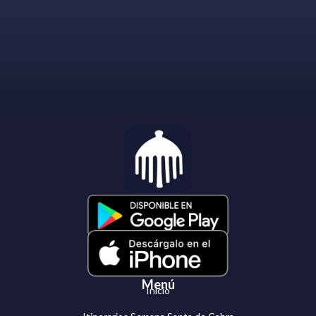
Menú
Inicio