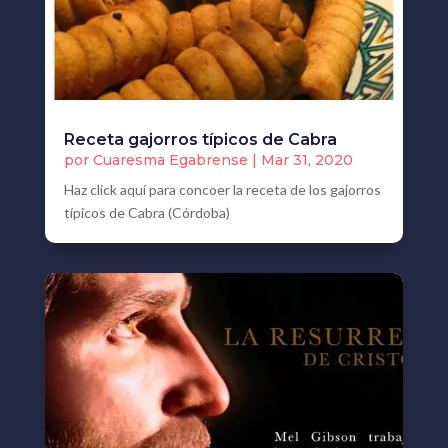
Receta gajorros típicos de Cabra
por
Cuaresma Egabrense
|
Mar 31, 2020
Haz click aquí para concoer la receta de los gajorros
típicos de Cabra (Córdoba)