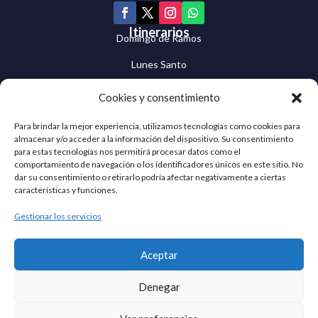
Itinerarios
Domingo de Ramos
Lunes Santo
Martes Santo
Cookies y consentimiento
Miércoles Santo
Para brindar la mejor experiencia, utilizamos tecnologías como cookies para
almacenar y/o acceder a la información del dispositivo. Su consentimiento
Jueves Santo
para estas tecnologías nos permitirá procesar datos como el
comportamiento de navegación o los identificadores únicos en este sitio. No
Viernes Santo
dar su consentimiento o retirarlo podría afectar negativamente a ciertas
características y funciones.
Sábado Santo
Gestionar los servicios
Domingo de Resurrección
Cuaresma Egabrense © 2026 | Todos los derechos
Aceptar
reservados
Denegar